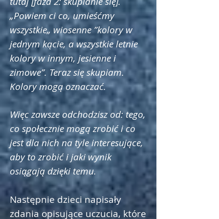
tutaj [faza 2: skupianie się].
„Powiem ci co, umieśćmy
wszystkie„ wiosenne ”kolory w
jednym kącie, a wszystkie letnie
kolory w innym, jesienne i
zimowe”. Teraz się skupiam.
Kolory mogą oznaczać.
Więc zawsze odchodzisz od: tego,
co społecznie mogą zrobić i co
jest dla nich na tyle interesujące,
aby to zrobić i jaki wynik
osiągają dzięki temu.
Następnie dzieci napisały
zdania opisujące uczucia, które