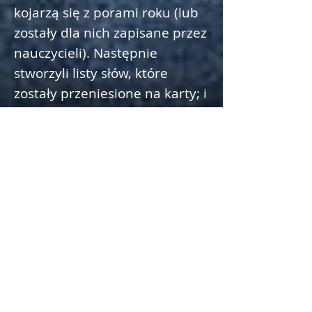
kojarzą się z porami roku (lub
zostały dla nich zapisane przez
nauczycieli). Następnie
stworzyli listy słów, które
zostały przeniesione na karty; i
ułożyli karty tak, aby utworzyły
wiszący słownik na ścianę w
klasie. Tak więc ta seria zadań
zakończyła się „publikacją”,
czyli refleksją (faza 4).
Jeśli chcesz, aby dzieci coś
zrozumiały i uznały, że to
rozumieją, to właśnie powinny,
jeśli możesz to zrobić… musisz