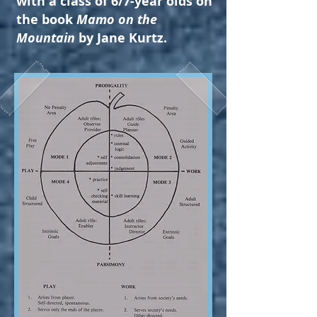
with a class of 6/7-year olds on
the book
Mamo on the
Mountain
by Jane Kurtz.