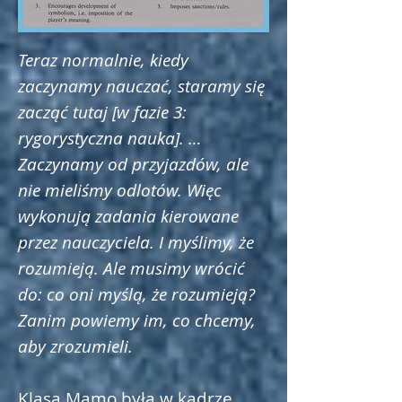
Teraz normalnie, kiedy
zaczynamy nauczać, staramy się
zacząć tutaj [w fazie 3:
rygorystyczna nauka]. …
Zaczynamy od przyjazdów, ale
nie mieliśmy odlotów. Więc
wykonują zadania kierowane
przez nauczyciela. I myślimy, że
rozumieją. Ale musimy wrócić
do: co oni myślą, że rozumieją?
Zanim powiemy im, co chcemy,
aby zrozumieli.
Klasa Mamo była w kadrze